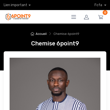
Lien important
Fcfa
0
Accueil
Chemise 6point9
Chemise 6point9