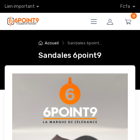
Lien important
Fcfa
0
Accueil
Sandales 6point...
Sandales 6point9